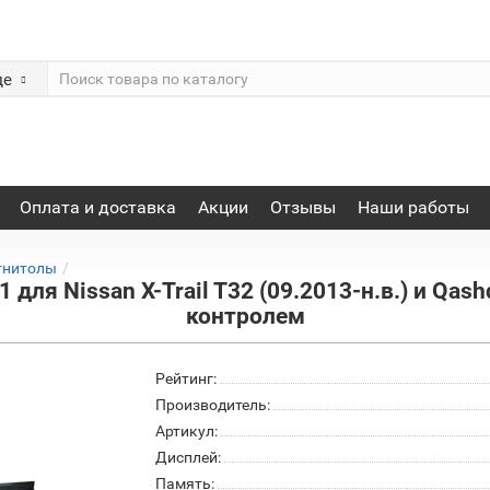
де
Оплата и доставка
Акции
Отзывы
Наши работы
гнитолы
ля Nissan X-Trail T32 (09.2013-н.в.) и Qashq
контролем
Рейтинг:
Производитель:
Артикул:
Дисплей:
Память: