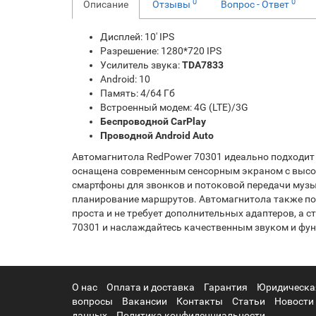
0
0
Описание
Отзывы
Вопрос - Ответ
Дисплей: 10' IPS
Разрешение: 1280*720 IPS
Усилитель звука:
TDA7833
Android: 10
Память: 4/64 Гб
Встроенный модем: 4G (LTE)/3G
Беспроводной CarPlay
Проводной Android Auto
Автомагнитола RedPower 70301 идеально подходит дл
оснащена современным сенсорным экраном с высок
смартфоны для звонков и потоковой передачи музы
планирование маршрутов. Автомагнитола также под
проста и не требует дополнительных адаптеров, а 
70301 и наслаждайтесь качественным звуком и фу
О нас
Оплата и доставка
Гарантия
Юридическа
вопросы
Вакансии
Контакты
Статьи
Новости
данных
Политика конфиденциальности