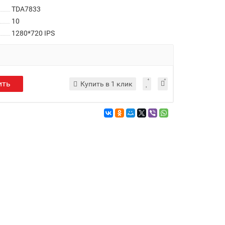
TDA7833
10
1280*720 IPS
ить
Купить в 1 клик