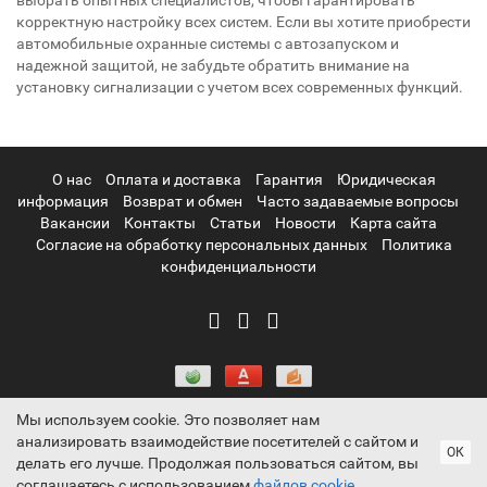
выбрать опытных специалистов, чтобы гарантировать
корректную настройку всех систем. Если вы хотите приобрести
автомобильные охранные системы с автозапуском и
надежной защитой, не забудьте обратить внимание на
установку сигнализации с учетом всех современных функций.
О нас
Оплата и доставка
Гарантия
Юридическая
информация
Возврат и обмен
Часто задаваемые вопросы
Вакансии
Контакты
Статьи
Новости
Карта сайта
Согласие на обработку персональных данных
Политика
конфиденциальности
Мы используем cookie. Это позволяет нам
анализировать взаимодействие посетителей с сайтом и
Информация на сайте носит ознакомительный характер и не
ОК
делать его лучше. Продолжая пользоваться сайтом, вы
является публичной офертой, определяемой положениями
соглашаетесь с использованием
файлов cookie
.
статьи 437 Гражданского кодекса РФ ProtectAuto © 2011-2026