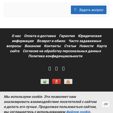
Задать вопрос
О нас
Оплата и доставка
Гарантия
Юридическая
информация
Возврат и обмен
Часто задаваемые
вопросы
Вакансии
Контакты
Статьи
Новости
Карта
сайта
Согласие на обработку персональных данных
Политика конфиденциальности
Мы используем cookie. Это позволяет нам
Информация на сайте носит ознакомительный характер и не
анализировать взаимодействие посетителей с сайтом
является публичной офертой, определяемой положениями
ОК
и делать его лучше. Продолжая пользоваться сайтом,
статьи 437 Гражданского кодекса РФ ProtectAuto © 2011-
вы соглашаетесь с использованием
файлов cookie
.
2026