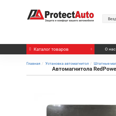
Вез
Каталог
товаров
О нас
Главная
Установка автомагнитол
Штатные ма
Автомагнитола RedPower