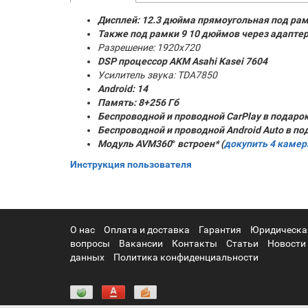
Дисплей: 12.3 дюйма прямоугольная под рам
Также под рамки 9 10 дюймов через адапте
Разрешение: 1920x720
DSP процессор AKM
Asahi Kasei 7604
Усилитель звука: TDA7850
Android: 14
Память: 8
+256 Гб
Беспроводной и проводной CarPlay в подаро
Беспроводной и проводной Android Auto в по
Модуль AVM360
°
встроен* (
докупить 4 каме
Инструкция пользователя
О нас
Оплата и доставка
Гарантия
Юридическа
вопросы
Вакансии
Контакты
Статьи
Новости
данных
Политика конфиденциальности