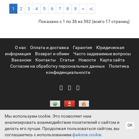
1
2
3
4
5
6
7
8
9
>
>|
Показано с 1 по 36 из 592 (всего 17 страниц)
О нас
Оплата и доставка
Гарантия
Юридическая
информация
Возврат и обмен
Часто задаваемые вопросы
Вакансии
Контакты
Статьи
Новости
Карта сайта
Согласие на обработку персональных данных
Политика
конфиденциальности
Мы используем cookie. Это позволяет нам
анализировать взаимодействие посетителей с сайтом и
Информация на сайте носит ознакомительный характер и не
ОК
делать его лучше. Продолжая пользоваться сайтом, вы
является публичной офертой, определяемой положениями
соглашаетесь с использованием
файлов cookie
.
статьи 437 Гражданского кодекса РФ ProtectAuto © 2011-2026