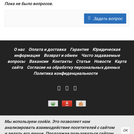
Пока не было вопросов.
Задать вопрос
О нас
Оплата и доставка
Гарантия
Юридическая
информация
Возврат и обмен
Часто задаваемые
вопросы
Вакансии
Контакты
Статьи
Новости
Карта
сайта
Согласие на обработку персональных данных
Политика конфиденциальности
Мы используем cookie. Это позволяет нам
Информация на сайте носит ознакомительный характер и не
анализировать взаимодействие посетителей с сайтом
является публичной офертой, определяемой положениями
ОК
и делать его лучше. Продолжая пользоваться сайтом,
статьи 437 Гражданского кодекса РФ ProtectAuto © 2011-