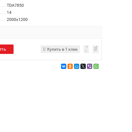
TDA7850
14
2000x1200
ить
Купить в 1 клик