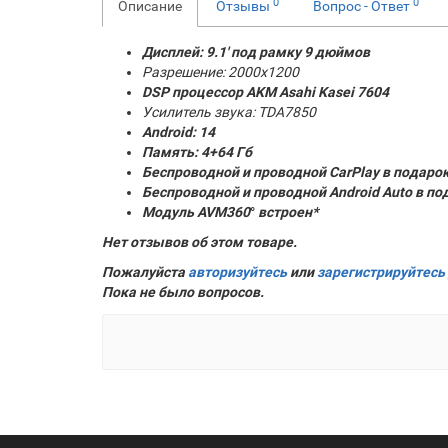
0
0
Описание
Отзывы
Вопрос - Ответ
Дисплей: 9.1' под рамку 9 дюймов
Разрешение: 2000x1200
DSP процессор AKM
Asahi Kasei 7604
Усилитель звука: TDA7850
Android: 14
Память:
4+64 Гб
Беспроводной и проводной CarPlay в подаро
Беспроводной и проводной Android Auto в по
Модуль AVM360
°
встроен*
Нет отзывов об этом товаре.
Пожалуйста
авторизуйтесь
или
зарегистрируйтесь
Пока не было вопросов.