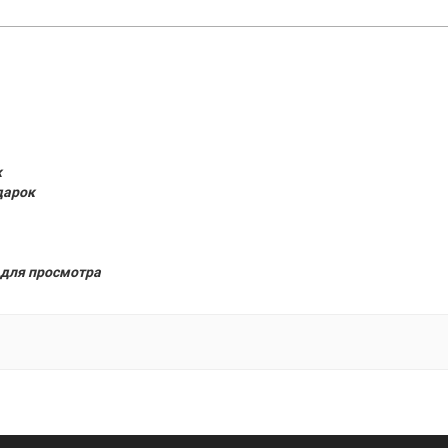
к
дарок
для просмотра