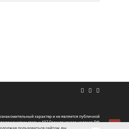
ознакомительный характер и не является публичной
 положениями статьи 437 Гражданского кодекса РФ
Продолжая пользоваться сайтом, вы
ProtectAuto © 2011-2026