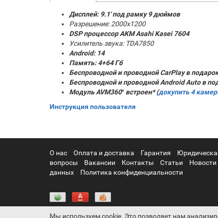
Дисплей: 9.1' под рамку 9 дюймов
Разрешение: 2000x1200
DSP процессор AKM
Asahi Kasei 7604
Усилитель звука: TDA7850
Android: 14
Память:
4+64 Гб
Беспроводной и проводной CarPlay в подаро
Беспроводной и проводной Android Auto в по
Модуль AVM360
°
встроен* (
докупить 4 каме
Инструкция пользователя
О нас
Оплата и доставка
Гарантия
Юридическа
вопросы
Вакансии
Контакты
Статьи
Новости
данных
Политика конфиденциальности
Мы используем cookie. Это позволяет нам анализир