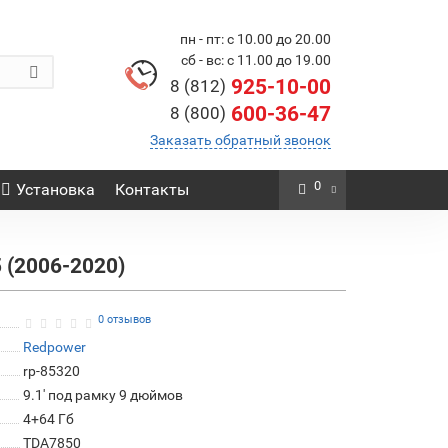
пн - пт: с 10.00 до 20.00
сб - вс: с 11.00 до 19.00
925-10-00
8 (812)
600-36-47
8 (800)
Заказать обратный звонок
0
Установка
Контакты
 (2006-2020)
0 отзывов
Redpower
rp-85320
9.1' под рамку 9 дюймов
4+64 Гб
TDA7850