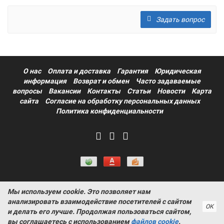
Задать вопрос
О нас
Оплата и доставка
Гарантия
Юридическая
информация
Возврат и обмен
Часто задаваемые
вопросы
Вакансии
Контакты
Статьи
Новости
Карта
сайта
Согласие на обработку персональных данных
Политика конфиденциальности
Мы используем cookie. Это позволяет нам
Информация на сайте носит ознакомительный характер и не
анализировать взаимодействие посетителей с сайтом
является публичной офертой, определяемой положениями
ОК
и делать его лучше. Продолжая пользоваться сайтом,
статьи 437 Гражданского кодекса РФ ProtectAuto © 2011-
вы соглашаетесь с использованием
файлов cookie
.
2026