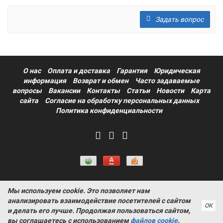
Задать вопрос
О нас
Оплата и доставка
Гарантия
Юридическая
информация
Возврат и обмен
Часто задаваемые
вопросы
Вакансии
Контакты
Статьи
Новости
Карта
сайта
Согласие на обработку персональных данных
Политика конфиденциальности
Мы используем cookie. Это позволяет нам
Информация на сайте носит ознакомительный характер и не
анализировать взаимодействие посетителей с сайтом
является публичной офертой, определяемой положениями
ОК
и делать его лучше. Продолжая пользоваться сайтом,
статьи 437 Гражданского кодекса РФ ProtectAuto © 2011-
вы соглашаетесь с использованием
файлов cookie
.
2026