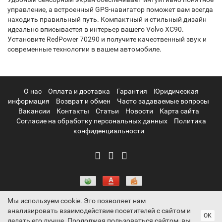
управление, а встроенный GPS-навигатор поможет вам всегда
находить правильный путь. Компактный и стильный дизайн
идеально вписывается в интерьер вашего Volvo XC90.
Установите RedPower 70290 и получите качественный звук и
современные технологии в вашем автомобиле.
О нас
Оплата и доставка
Гарантия
Юридическая
информация
Возврат и обмен
Часто задаваемые вопросы
Вакансии
Контакты
Статьи
Новости
Карта сайта
Согласие на обработку персональных данных
Политика
конфиденциальности
Мы используем cookie. Это позволяет нам
анализировать взаимодействие посетителей с сайтом и
Информация на сайте носит ознакомительный характер и не
ОК
делать его лучше. Продолжая пользоваться сайтом, вы
является публичной офертой, определяемой положениями