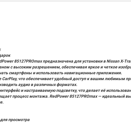
к
дарок
Power 85127PROmax предназначена для установки в Nissan X-Trail 
ом с высоким разрешением, обеспечивая яркое и четкое изображ
ючать смартфоны и использовать навигационные приложения.
ple CarPlay, что обеспечивает удобный доступ к вашим любимым 
изводить аудио в различных форматах.
нтерфейс и настраиваемую подсветку, что делает её использова
ощает процесс монтажа. RedPower 85127PROmax — идеальный выбо
е.
для просмотра