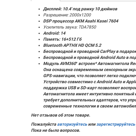
Дисплей: 10.4' под рамку 10 дюймов
Разрешение: 2000x1200
DSP процессор AKM
Asahi Kasei 7604
Усилитель звука: TDA7850
Android: 14
Память:
16+512 Гб
Bluetooth APTHX HD QCM 5.2
Беспроводной и проводной CarPlay в подаро
Беспроводной и проводной Android Auto в по
Модуль AVM360
°
встроен* Автомагнитола Red
Она оснащена современным сенсорным экран
GPS-навигации, что позволяет легко подкл
Устройство совместимо с Android Auto и Ap
поддержка USB и SD-карт позволяют воспро
Автомагнитола имеет интуитивно понятный и
требует дополнительных адаптеров, что упр
современные технологии в своем автомобил
Нет отзывов об этом товаре.
Пожалуйста
авторизуйтесь
или
зарегистрируйтесь
Пока не было вопросов.