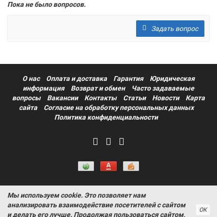
Пока не было вопросов.
Задать вопрос
О нас
Оплата и доставка
Гарантия
Юридическая
информация
Возврат и обмен
Часто задаваемые
вопросы
Вакансии
Контакты
Статьи
Новости
Карта
сайта
Согласие на обработку персональных данных
Политика конфиденциальности
Мы используем cookie. Это позволяет нам
Информация на сайте носит ознакомительный характер и не
анализировать взаимодействие посетителей с сайтом
является публичной офертой, определяемой положениями
ОК
и делать его лучше. Продолжая пользоваться сайтом,
статьи 437 Гражданского кодекса РФ ProtectAuto © 2011-