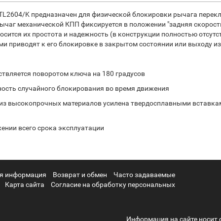
MTL2604/K предназначен для физической блокировки рычага перек
чаг механической КПП фиксируется в положении "задняя скорость"
осится их простота и надежность (в конструкции полностью отсут
 приводят к его блокировке в закрытом состоянии или выходу из
ствляется поворотом ключа на 180 градусов
ность случайного блокирования во время движения
 из высокопрочных материалов усилена твердосплавными вставка
жении всего срока эксплуатации
я информация
Возврат и обмен
Часто задаваемые
Карта сайта
Согласие на обработку персональных
Информация на сайте носит 