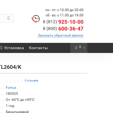
пн - пт: с 10.00 до 20.00
сб - вс: с 11.00 до 19.00
925-10-00
8 (812)
600-36-47
8 (800)
Заказать обратный звонок
0
Установка
Контакты
TL2604/K
0 отзывов
Fortus
185325
От -60°C до +95°C
1 год
Бесштыревой