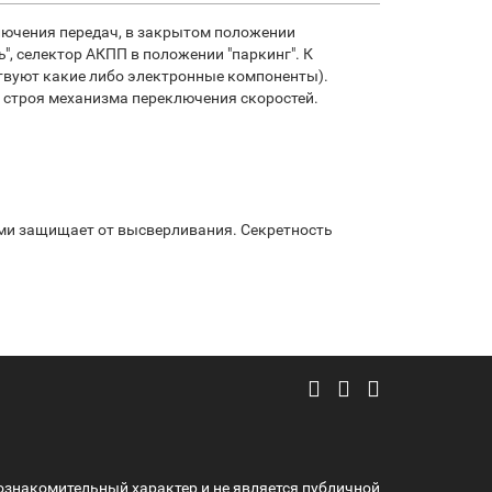
лючения передач, в закрытом положении
, селектор АКПП в положении "паркинг". К
ствуют какие либо электронные компоненты).
 строя механизма переключения скоростей.
ми защищает от высверливания. Секретность
ознакомительный характер и не является публичной