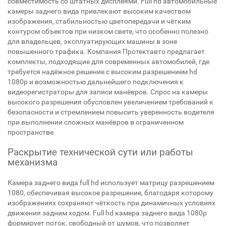
совместимость со штатных дисплеями. Full hd автомобильные
камеры заднего вида привлекают высоким качеством
изображения, стабильностью цветопередачи и чётким
контуром объектов при низком свете, что особенно полезно
для владельцев, эксплуатирующих машины в зоне
повышенного трафика. Компания Протектавто предлагает
комплекты, подходящие для современных автомобилей, где
требуется надёжное решение с высоким разрешением hd
1080p и возможностью дальнейшего подключения к
видеорегистраторы для записи манёвров. Спрос на камеры
высокого разрешения обусловлен увеличением требований к
безопасности и стремлением повысить уверенность водителя
при выполнении сложных манёвров в ограниченном
пространстве.
Раскрытие технической сути или работы
механизма
Камера заднего вида full hd использует матрицу разрешением
1080, обеспечивая высокое разрешение, благодаря которому
изображениях сохраняют чёткость при динамичных условиях
движения задним ходом. Full hd камера заднего вида 1080p
формирует поток, свободный от шумов, что позволяет