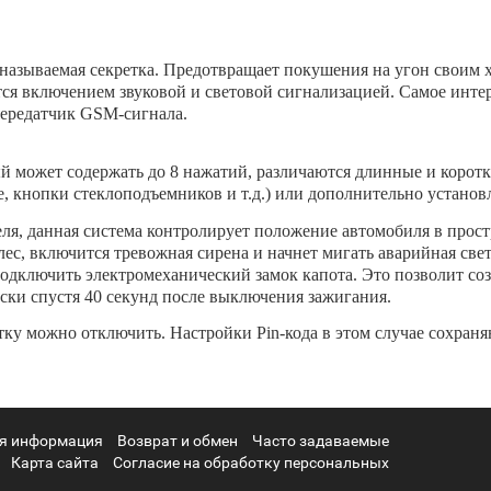
называемая секретка. Предотвращает покушения на угон своим х
тся включением звуковой и световой сигнализацией. Самое инте
передатчик GSM-сигнала.
орый может содержать до 8 нажатий, различаются длинные и коро
, кнопки стеклоподъемников и т.д.) или дополнительно установ
, данная система контролирует положение автомобиля в простр
олес, включится тревожная сирена и начнет мигать аварийная св
дключить электромеханический замок капота. Это позволит со
ски спустя 40 секунд после выключения зажигания.
тку можно отключить. Настройки Pin-кода в этом случае сохран
я информация
Возврат и обмен
Часто задаваемые
Карта сайта
Согласие на обработку персональных