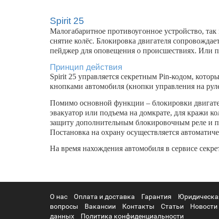
Spirit 25
Малогабаритное противоугонное устройство, так 
снятие колёс. Блокировка двигателя сопровождае
пейджер для оповещения о происшествиях. Или 
Принцип действия
Spirit 25 управляется секретным Pin-кодом, кот
кнопками автомобиля (кнопки управления на руле
Помимо основной функции – блокировки двигателя
эвакуатор или подъема на домкрате, для кражи к
защиту дополнительным блокировочным реле и по
Постановка на охрану осуществляется автоматиче
На время нахождения автомобиля в сервисе секре
О нас
Оплата и доставка
Гарантия
Юридическа
вопросы
Вакансии
Контакты
Статьи
Новости
данных
Политика конфиденциальности