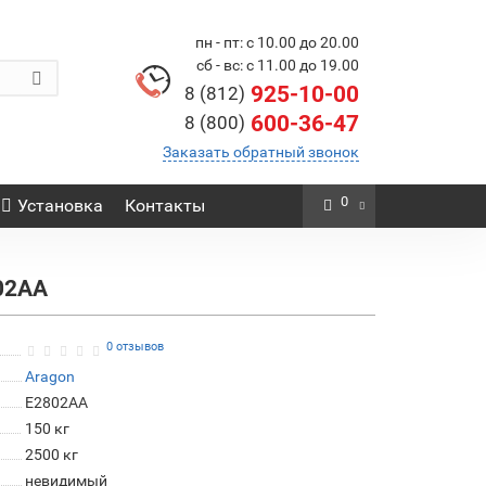
пн - пт: с 10.00 до 20.00
сб - вс: с 11.00 до 19.00
925-10-00
8 (812)
600-36-47
8 (800)
Заказать обратный звонок
0
Установка
Контакты
802AA
0 отзывов
Aragon
E2802AA
150 кг
2500 кг
невидимый