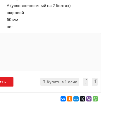
A (условно-съемный на 2 болтах)
шаровой
50 мм
нет
ить
Купить в 1 клик