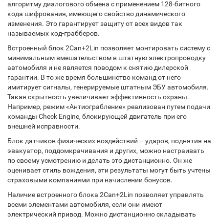
алгоритму диалогового обмена с применением 128-битного
кода шифрования, имеющего свойство динамического
изменения. Это гарантирует защиту от всех видов так
называемых код-грабберов.
Встроенный блок 2Can+2Lin позволяет монтировать систему с
минимальным вмешательством в штатную электропроводку
автомобиля и не является поводом к снятию дилерской
гарантии. В то же время большинство команд от него
имитирует сигналы, генерируемые штатным ЭБУ автомобиля.
Такая скрытность увеличивает эффективность охраны.
Например, режим «Антиограбление» реализован путем подачи
команды Check Engine, блокирующей двигатель при его
внешней исправности.
Блок датчиков физических воздействий – ударов, поднятия на
эвакуатор, поддомкрачивания и других, можно настраивать
по своему усмотрению и делать это дистанционно. Он же
оценивает стиль вождения, эти результаты могут быть учтены
страховыми компаниями при начислении бонусов.
Наличие встроенного блока 2Can+2Lin позволяет управлять
всеми элементами автомобиля, если они имеют
электрический привод. Можно дистанционно складывать