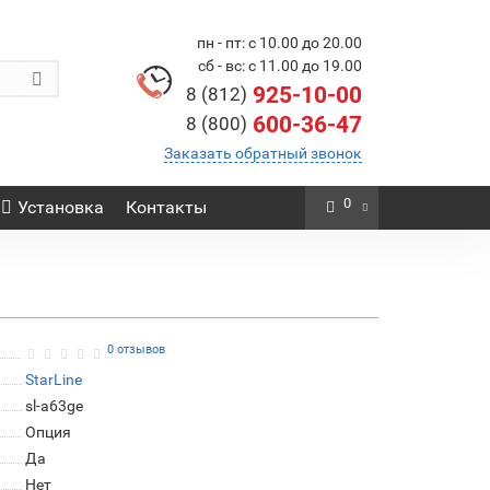
пн - пт: с 10.00 до 20.00
сб - вс: с 11.00 до 19.00
925-10-00
8 (812)
600-36-47
8 (800)
Заказать обратный звонок
0
Установка
Контакты
0 отзывов
StarLine
sl-a63ge
Опция
Да
Нет