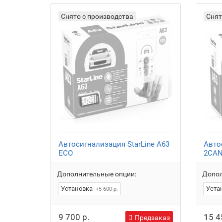
Снято с производства
Снят
Автосигнализация StarLine A63
Авто
ECO
2CAN
Дополнительные опции:
Допол
Установка
Уста
+5 600 р.
9 700 р.
15 4
Предзаказ