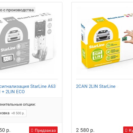
о с производства
сигнализация StarLine A63
2CAN 2LIN StarLine
 + 2LIN ECO
нительные опции:
новка
+8 500 р.
50 р.
2 580 р.
Предзаказ
К