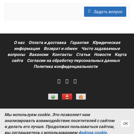
Задать вопрос
О нас
Оплата и доставка
Гарантия
Юридическая
информация
Возврат и обмен
Часто задаваемые
вопросы
Вакансии
Контакты
Статьи
Новости
Карта
сайта
Согласие на обработку персональных данных
Политика конфиденциальности
Мы используем cookie. Это позволяет нам
Информация на сайте носит ознакомительный характер и не
анализировать взаимодействие посетителей с сайтом
является публичной офертой, определяемой положениями
ОК
и делать его лучше. Продолжая пользоваться сайтом,
статьи 437 Гражданского кодекса РФ ProtectAuto © 2011-
вы соглашаетесь с использованием
файлов cookie
.
2026