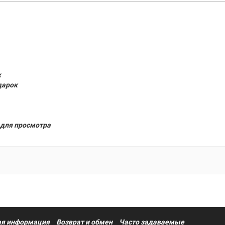
к
дарок
для просмотра
я информация
Возврат и обмен
Часто задаваемые