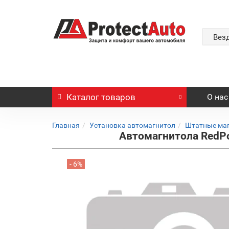
Вез
Каталог
товаров
О нас
Главная
Установка автомагнитол
Штатные ма
Автомагнитола RedPow
- 6%