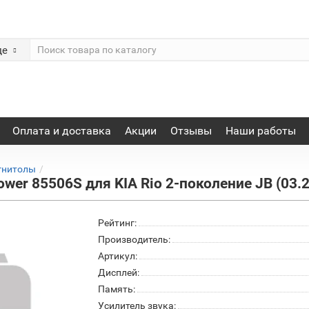
де
Оплата и доставка
Акции
Отзывы
Наши работы
гнитолы
er 85506S для KIA Rio 2-поколение JB (03.
Рейтинг:
Производитель:
Артикул:
Дисплей:
Память:
Усилитель звука: