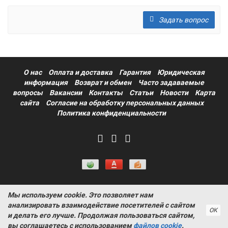
Задать вопрос
О нас
Оплата и доставка
Гарантия
Юридическая
информация
Возврат и обмен
Часто задаваемые
вопросы
Вакансии
Контакты
Статьи
Новости
Карта
сайта
Согласие на обработку персональных данных
Политика конфиденциальности
Мы используем cookie. Это позволяет нам
Информация на сайте носит ознакомительный характер и не
анализировать взаимодействие посетителей с сайтом
является публичной офертой, определяемой положениями
ОК
и делать его лучше. Продолжая пользоваться сайтом,
статьи 437 Гражданского кодекса РФ ProtectAuto © 2011-
вы соглашаетесь с использованием
файлов cookie
.
2026