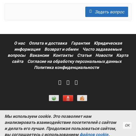
Задать вопрос
О нас
Оплата и доставка
Гарантия
Юридическая
информация
Возврат и обмен
Часто задаваемые
вопросы
Вакансии
Контакты
Статьи
Новости
Карта
сайта
Согласие на обработку персональных данных
Политика конфиденциальности
Мы используем cookie. Это позволяет нам
Информация на сайте носит ознакомительный характер и не
анализировать взаимодействие посетителей с сайтом
является публичной офертой, определяемой положениями
ОК
и делать его лучше. Продолжая пользоваться сайтом,
статьи 437 Гражданского кодекса РФ ProtectAuto © 2011-
вы соглашаетесь с использованием
файлов cookie
.
2026