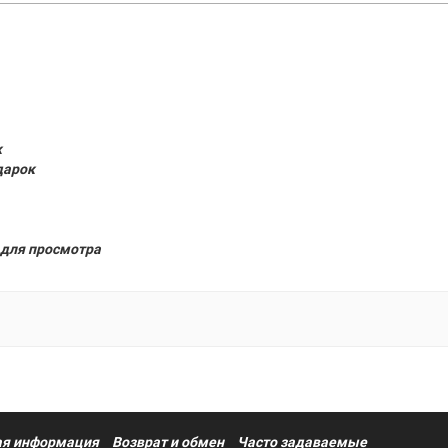
к
дарок
для просмотра
я информация
Возврат и обмен
Часто задаваемые