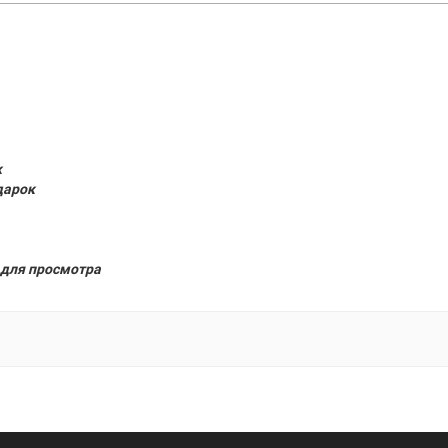
к
дарок
для просмотра