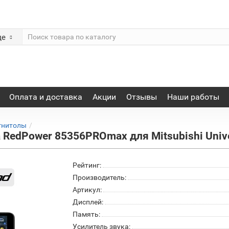
де
Оплата и доставка
Акции
Отзывы
Наши работы
гнитолы
RedPower 85356PROmax для Mitsubishi Univer
Рейтинг:
Производитель:
Артикул:
Дисплей:
Память:
Усилитель звука: