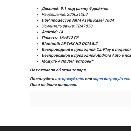
Дисплей: 9.1' под рамку 9 дюймов
Разрешение: 2000x1200
DSP процессор AKM
Asahi Kasei 7604
Усилитель звука: TDA7850
Android: 14
Память:
16+512 Гб
Bluetooth APTHX HD QCM 5.2
Беспроводной и проводной CarPlay в подаро
Беспроводной и проводной Android Auto в по
Модуль AVM360
°
встроен*
Нет отзывов об этом товаре.
Пожалуйста
авторизуйтесь
или
зарегистрируйтесь
Пока не было вопросов.