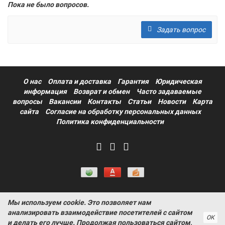
Пока не было вопросов.
Задать вопрос
О нас
Оплата и доставка
Гарантия
Юридическая
информация
Возврат и обмен
Часто задаваемые
вопросы
Вакансии
Контакты
Статьи
Новости
Карта
сайта
Согласие на обработку персональных данных
Политика конфиденциальности
Мы используем cookie. Это позволяет нам
Информация на сайте носит ознакомительный характер и не
анализировать взаимодействие посетителей с сайтом
является публичной офертой, определяемой положениями
ОК
и делать его лучше. Продолжая пользоваться сайтом,
статьи 437 Гражданского кодекса РФ ProtectAuto © 2011-