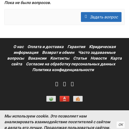
Пока не было вопросов.
Задать вопрос
О нас
Оплата и доставка
Гарантия
Юридическая
информация
Возврат и обмен
Часто задаваемые
вопросы
Вакансии
Контакты
Статьи
Новости
Карта
сайта
Согласие на обработку персональных данных
Политика конфиденциальности
Мы используем cookie. Это позволяет нам
Информация на сайте носит ознакомительный характер и не
анализировать взаимодействие посетителей с сайтом
является публичной офертой, определяемой положениями
ОК
и делать его лучше. Продолжая пользоваться сайтом,
статьи 437 Гражданского кодекса РФ ProtectAuto © 2011-