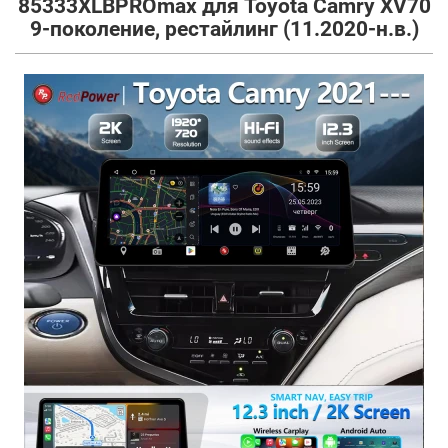
85333XLBPROmax для Toyota Camry XV70
9-поколение, рестайлинг (11.2020-н.в.)