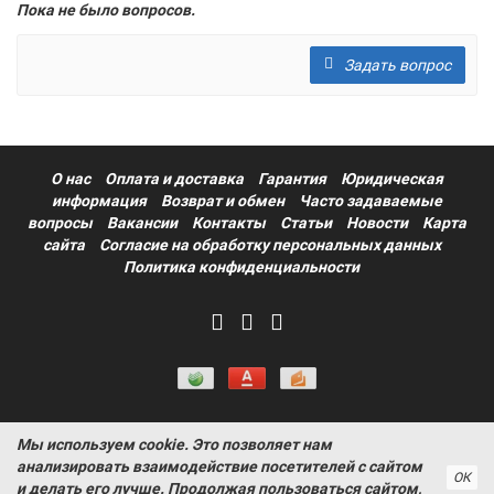
Пока не было вопросов.
Задать вопрос
О нас
Оплата и доставка
Гарантия
Юридическая
информация
Возврат и обмен
Часто задаваемые
вопросы
Вакансии
Контакты
Статьи
Новости
Карта
сайта
Согласие на обработку персональных данных
Политика конфиденциальности
Мы используем cookie. Это позволяет нам
Информация на сайте носит ознакомительный характер и не
анализировать взаимодействие посетителей с сайтом
является публичной офертой, определяемой положениями
ОК
и делать его лучше. Продолжая пользоваться сайтом,
статьи 437 Гражданского кодекса РФ ProtectAuto © 2011-