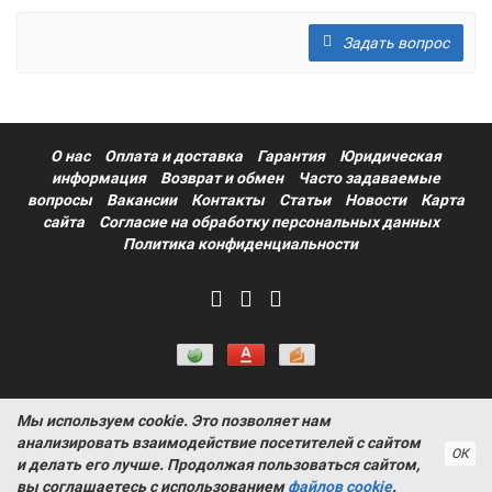
Задать вопрос
О нас
Оплата и доставка
Гарантия
Юридическая
информация
Возврат и обмен
Часто задаваемые
вопросы
Вакансии
Контакты
Статьи
Новости
Карта
сайта
Согласие на обработку персональных данных
Политика конфиденциальности
Мы используем cookie. Это позволяет нам
Информация на сайте носит ознакомительный характер и не
анализировать взаимодействие посетителей с сайтом
является публичной офертой, определяемой положениями
ОК
и делать его лучше. Продолжая пользоваться сайтом,
статьи 437 Гражданского кодекса РФ ProtectAuto © 2011-
вы соглашаетесь с использованием
файлов cookie
.
2026