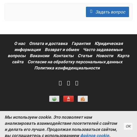
Задать вопрос
О нас
Оплата и доставка
Гарантия
Юридическая
информация
Возврат и обмен
Часто задаваемые
вопросы
Вакансии
Контакты
Статьи
Новости
Карта
сайта
Согласие на обработку персональных данных
Политика конфиденциальности
Мы используем cookie. Это позволяет нам
Информация на сайте носит ознакомительный характер и не
анализировать взаимодействие посетителей с сайтом
является публичной офертой, определяемой положениями
ОК
и делать его лучше. Продолжая пользоваться сайтом,
статьи 437 Гражданского кодекса РФ ProtectAuto © 2011-
вы соглашаетесь с использованием
файлов cookie
.
2026