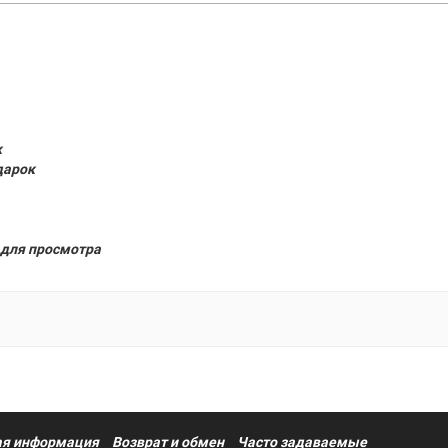
к
дарок
для просмотра
я информация
Возврат и обмен
Часто задаваемые