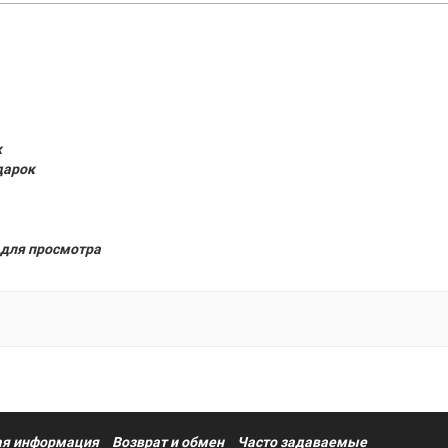
к
дарок
для просмотра
я информация
Возврат и обмен
Часто задаваемые