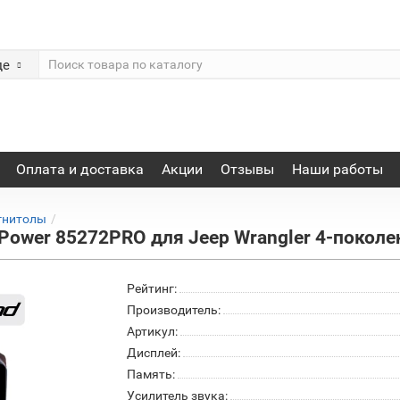
де
Оплата и доставка
Акции
Отзывы
Наши работы
гнитолы
ower 85272PRO для Jeep Wrangler 4-поколени
Рейтинг:
Производитель:
Артикул:
Дисплей:
Память:
Усилитель звука: