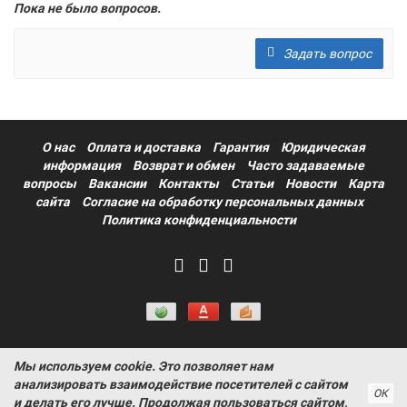
Пока не было вопросов.
Задать вопрос
О нас
Оплата и доставка
Гарантия
Юридическая
информация
Возврат и обмен
Часто задаваемые
вопросы
Вакансии
Контакты
Статьи
Новости
Карта
сайта
Согласие на обработку персональных данных
Политика конфиденциальности
Мы используем cookie. Это позволяет нам
Информация на сайте носит ознакомительный характер и не
анализировать взаимодействие посетителей с сайтом
является публичной офертой, определяемой положениями
ОК
и делать его лучше. Продолжая пользоваться сайтом,
статьи 437 Гражданского кодекса РФ ProtectAuto © 2011-