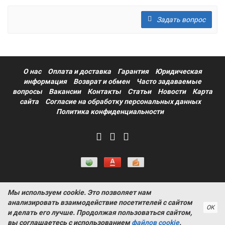
Задать вопрос
О нас
Оплата и доставка
Гарантия
Юридическая
информация
Возврат и обмен
Часто задаваемые
вопросы
Вакансии
Контакты
Статьи
Новости
Карта
сайта
Согласие на обработку персональных данных
Политика конфиденциальности
Мы используем cookie. Это позволяет нам
Информация на сайте носит ознакомительный характер и не
анализировать взаимодействие посетителей с сайтом
является публичной офертой, определяемой положениями
ОК
и делать его лучше. Продолжая пользоваться сайтом,
статьи 437 Гражданского кодекса РФ ProtectAuto © 2011-
вы соглашаетесь с использованием
файлов cookie
.
2026