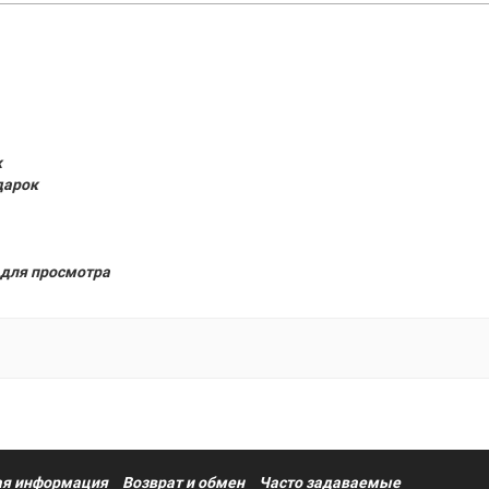
к
дарок
для просмотра
я информация
Возврат и обмен
Часто задаваемые