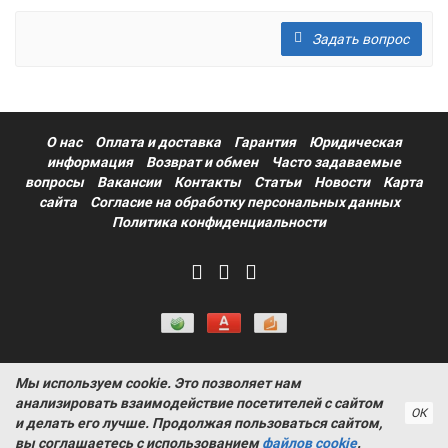
Задать вопрос
О нас
Оплата и доставка
Гарантия
Юридическая
информация
Возврат и обмен
Часто задаваемые
вопросы
Вакансии
Контакты
Статьи
Новости
Карта
сайта
Согласие на обработку персональных данных
Политика конфиденциальности
Мы используем cookie. Это позволяет нам
Информация на сайте носит ознакомительный характер и не
анализировать взаимодействие посетителей с сайтом
является публичной офертой, определяемой положениями
ОК
и делать его лучше. Продолжая пользоваться сайтом,
статьи 437 Гражданского кодекса РФ ProtectAuto © 2011-
вы соглашаетесь с использованием
файлов cookie
.
2026