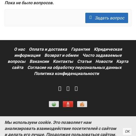
Пока не было вопросов.
Задать вопрос
О нас
Оплата и доставка
Гарантия
Юридическая
информация
Возврат и обмен
Часто задаваемые
вопросы
Вакансии
Контакты
Статьи
Новости
Карта
сайта
Согласие на обработку персональных данных
Политика конфиденциальности
Мы используем cookie. Это позволяет нам
Информация на сайте носит ознакомительный характер и не
анализировать взаимодействие посетителей с сайтом
является публичной офертой, определяемой положениями
ОК
и делать его лучше. Продолжая пользоваться сайтом,
статьи 437 Гражданского кодекса РФ ProtectAuto © 2011-