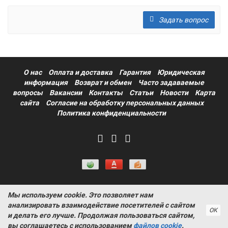
Задать вопрос
О нас
Оплата и доставка
Гарантия
Юридическая
информация
Возврат и обмен
Часто задаваемые
вопросы
Вакансии
Контакты
Статьи
Новости
Карта
сайта
Согласие на обработку персональных данных
Политика конфиденциальности
Мы используем cookie. Это позволяет нам
Информация на сайте носит ознакомительный характер и не
анализировать взаимодействие посетителей с сайтом
является публичной офертой, определяемой положениями
ОК
и делать его лучше. Продолжая пользоваться сайтом,
статьи 437 Гражданского кодекса РФ ProtectAuto © 2011-
вы соглашаетесь с использованием
файлов cookie
.
2026