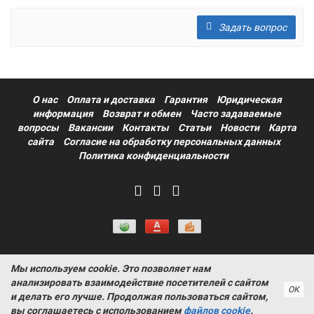
Задать вопрос
О нас
Оплата и доставка
Гарантия
Юридическая
информация
Возврат и обмен
Часто задаваемые
вопросы
Вакансии
Контакты
Статьи
Новости
Карта
сайта
Согласие на обработку персональных данных
Политика конфиденциальности
Мы используем cookie. Это позволяет нам
Информация на сайте носит ознакомительный характер и не
анализировать взаимодействие посетителей с сайтом
является публичной офертой, определяемой положениями
ОК
и делать его лучше. Продолжая пользоваться сайтом,
статьи 437 Гражданского кодекса РФ ProtectAuto © 2011-
вы соглашаетесь с использованием
файлов cookie
.
2026