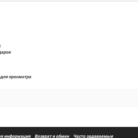
к
дарок
для просмотра
я информация
Возврат и обмен
Часто задаваемые