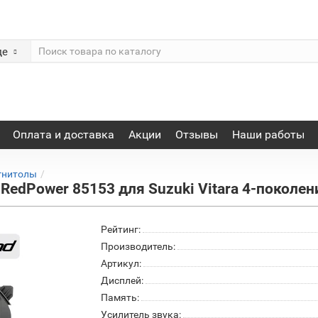
де
Оплата и доставка
Акции
Отзывы
Наши работы
гнитолы
edPower 85153 для Suzuki Vitara 4-поколени
Рейтинг:
Производитель:
Артикул:
Дисплей:
Память:
Усилитель звука: