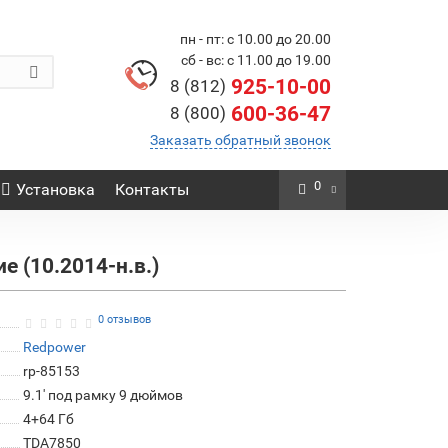
пн - пт: с 10.00 до 20.00
сб - вс: с 11.00 до 19.00
925-10-00
8 (812)
600-36-47
8 (800)
Заказать обратный звонок
0
Установка
Контакты
е (10.2014-н.в.)
0 отзывов
Redpower
rp-85153
9.1' под рамку 9 дюймов
4+64 Гб
TDA7850