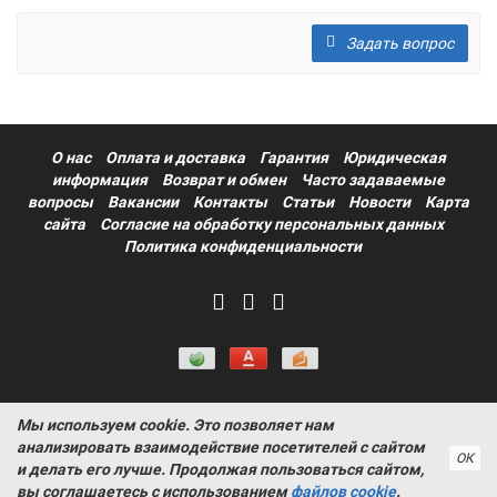
Задать вопрос
О нас
Оплата и доставка
Гарантия
Юридическая
информация
Возврат и обмен
Часто задаваемые
вопросы
Вакансии
Контакты
Статьи
Новости
Карта
сайта
Согласие на обработку персональных данных
Политика конфиденциальности
Мы используем cookie. Это позволяет нам
Информация на сайте носит ознакомительный характер и не
анализировать взаимодействие посетителей с сайтом
является публичной офертой, определяемой положениями
ОК
и делать его лучше. Продолжая пользоваться сайтом,
статьи 437 Гражданского кодекса РФ ProtectAuto © 2011-
вы соглашаетесь с использованием
файлов cookie
.
2026