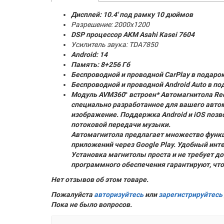
Дисплей: 10.4' под рамку 10 дюймов
Разрешение: 2000x1200
DSP процессор AKM
Asahi Kasei 7604
Усилитель звука: TDA7850
Android: 14
Память:
8+256 Гб
Беспроводной и проводной CarPlay в подаро
Беспроводной и проводной Android Auto в по
Модуль AVM360
°
встроен* Автомагнитола Red
специально разработанное для вашего авт
изображение. Поддержка Android и iOS позв
потоковой передачи музыки.
Автомагнитола предлагает множество функц
приложений через Google Play. Удобный ин
Установка магнитолы проста и не требует до
программного обеспечения гарантируют, что
Нет отзывов об этом товаре.
Пожалуйста
авторизуйтесь
или
зарегистрируйтесь
Пока не было вопросов.