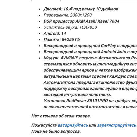
Дисплей: 10.4' под рамку 10 дюймов
Разрешение: 2000x1200
DSP процессор AKM
Asahi Kasei 7604
Усилитель звука: TDA7850
Android: 14
Память:
8+256 Гб
Беспроводной и проводной CarPlay в подаро
Беспроводной и проводной Android Auto в по
Модуль AVM360
°
встроен* Автомагнитола Red
стремящихся обновить мультимедийную сис
обеспечивающим яркое и четкое изображение
актуальными картами сделает каждую поезд
Автомагнитола предлагает множество функци
поддержку воспроизведения аудио и видео 
системой интуитивно понятным.
Установка RedPower 85101PRO не требует се
высококачественной автомагнитолы и нас
Нет отзывов об этом товаре.
Пожалуйста
авторизуйтесь
или
зарегистрируйтесь
Пока не было вопросов.