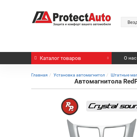
Вез
Каталог
товаров
О нас
Главная
Установка автомагнитол
Штатные ма
Автомагнитола RedPo