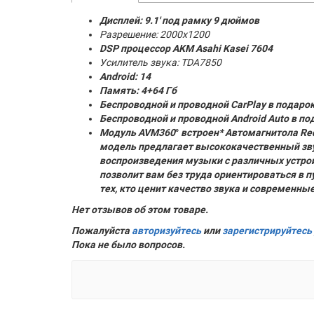
Дисплей: 9.1' под рамку 9 дюймов
Разрешение: 2000x1200
DSP процессор AKM
Asahi Kasei 7604
Усилитель звука: TDA7850
Android: 14
Память:
4+64 Гб
Беспроводной и проводной CarPlay в подаро
Беспроводной и проводной Android Auto в по
Модуль AVM360
°
встроен* Автомагнитола RedP
модель предлагает высококачественный зву
воспроизведения музыки с различных устрой
позволит вам без труда ориентироваться в 
тех, кто ценит качество звука и современны
Нет отзывов об этом товаре.
Пожалуйста
авторизуйтесь
или
зарегистрируйтесь
Пока не было вопросов.