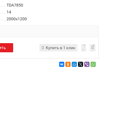
TDA7850
14
2000x1200
ить
Купить в 1 клик