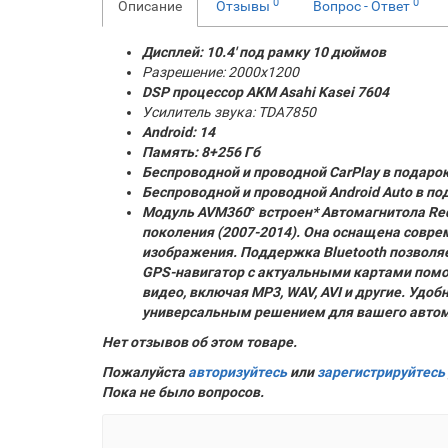
0
0
Описание
Отзывы
Вопрос - Ответ
Дисплей: 10.4' под рамку 10 дюймов
Разрешение: 2000x1200
DSP процессор AKM
Asahi Kasei 7604
Усилитель звука: TDA7850
Android: 14
Память:
8+256 Гб
Беспроводной и проводной CarPlay в подаро
Беспроводной и проводной Android Auto в по
Модуль AVM360
°
встроен* Автомагнитола Red
поколения (2007-2014). Она оснащена совр
изображения. Поддержка Bluetooth позволя
GPS-навигатор с актуальными картами пом
видео, включая MP3, WAV, AVI и другие. Уд
универсальным решением для вашего автом
Нет отзывов об этом товаре.
Пожалуйста
авторизуйтесь
или
зарегистрируйтесь
Пока не было вопросов.