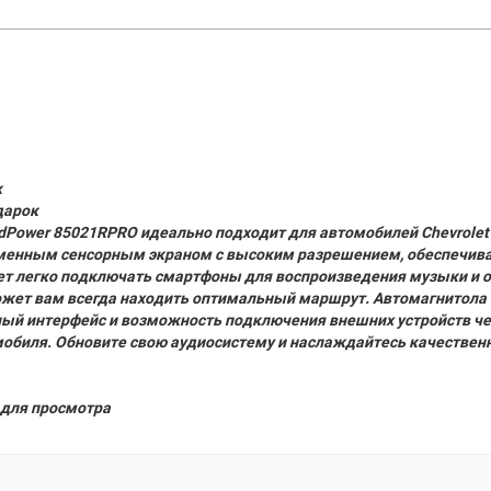
к
дарок
Power 85021RPRO идеально подходит для автомобилей Chevrolet Ta
еменным сенсорным экраном с высоким разрешением, обеспечивая
ет легко подключать смартфоны для воспроизведения музыки и о
ожет вам всегда находить оптимальный маршрут. Автомагнитола
обный интерфейс и возможность подключения внешних устройств 
обиля. Обновите свою аудиосистему и наслаждайтесь качестве
для просмотра