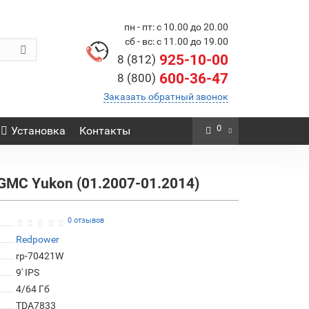
пн - пт: с 10.00 до 20.00
сб - вс: с 11.00 до 19.00
925-10-00
8 (812)
600-36-47
8 (800)
Заказать обратный звонок
0
Установка
Контакты
 GMC Yukon (01.2007-01.2014)
0 отзывов
Redpower
rp-70421W
9' IPS
4/64 Гб
TDA7833