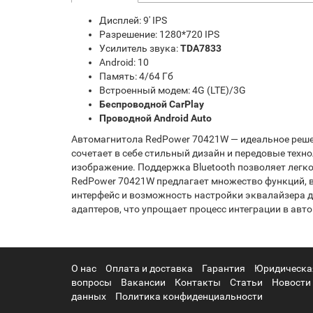
Дисплей: 9' IPS
Разрешение: 1280*720 IPS
Усилитель звука:
TDA7833
Android: 10
Память: 4/64 Гб
Встроенный модем: 4G (LTE)/3G
Беспроводной CarPlay
Проводной Android Auto
Автомагнитола RedPower 70421W — идеальное решени
сочетает в себе стильный дизайн и передовые тех
изображение. Поддержка Bluetooth позволяет легк
RedPower 70421W предлагает множество функций, 
интерфейс и возможность настройки эквалайзера 
адаптеров, что упрощает процесс интеграции в авт
О нас
Оплата и доставка
Гарантия
Юридическа
вопросы
Вакансии
Контакты
Статьи
Новости
данных
Политика конфиденциальности