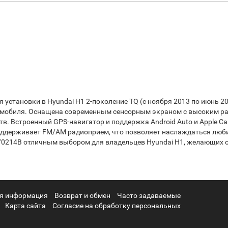
установки в Hyundai H1 2-поколение TQ (с ноября 2013 по июнь 2
томобиля. Оснащена современным сенсорным экраном с высоким ра
в. Встроенный GPS-навигатор и поддержка Android Auto и Apple C
оддерживает FM/AM радиоприем, что позволяет наслаждаться люб
70214B отличным выбором для владельцев Hyundai H1, желающих 
я информация
Возврат и обмен
Часто задаваемые
Карта сайта
Согласие на обработку персональных