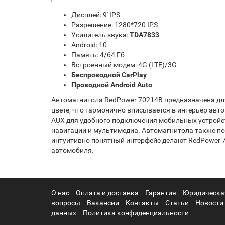
Дисплей: 9' IPS
Разрешение: 1280*720 IPS
Усилитель звука:
TDA7833
Android: 10
Память: 4/64 Гб
Встроенный модем: 4G (LTE)/3G
Беспроводной CarPlay
Проводной Android Auto
Автомагнитола RedPower 70214B предназначена для 
цвете, что гармонично вписывается в интерьер ав
AUX для удобного подключения мобильных устройст
навигации и мультимедиа. Автомагнитола также п
интуитивно понятный интерфейс делают RedPower 
автомобиля.
О нас
Оплата и доставка
Гарантия
Юридическа
вопросы
Вакансии
Контакты
Статьи
Новости
данных
Политика конфиденциальности