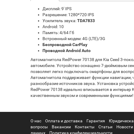
Дисплей: 9' IPS
Разрешение: 1280*720 IPS
Усилитель звука:
TDA7833
Android: 10
Память: 4/64 Гб
Встроенный модем: 4G (LTE)/3G
Беспроводной CarPlay
Проводной Android Auto
Автомагнитола RedPower 70138 для Kia Ceed 3-покол
автомобиле. Устройство оснащено 7-дюймовым сен
позволяет легко подключать смартфоны для воспро
Автомагнитола поддерживает функции навигации, ч
разнообразие источников звука. Установка устройс
RedPower 70138 идеально вписывается в интерьер K
качественным звуком и современными функциями!
О нас
Оплата и доставка
Гарантия
Юридическа
вопросы
Вакансии
Контакты
Статьи
Новости
данных
Политика конфиденциальности