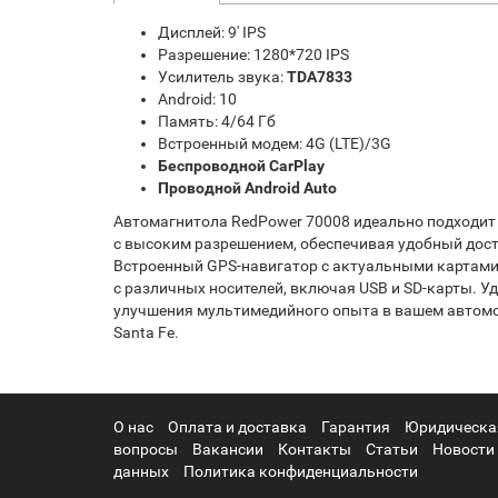
Дисплей: 9' IPS
Разрешение: 1280*720 IPS
Усилитель звука:
TDA7833
Android: 10
Память: 4/64 Гб
Встроенный модем: 4G (LTE)/3G
Беспроводной CarPlay
Проводной Android Auto
Автомагнитола RedPower 70008 идеально подходит 
с высоким разрешением, обеспечивая удобный дост
Встроенный GPS-навигатор с актуальными картами
с различных носителей, включая USB и SD-карты. 
улучшения мультимедийного опыта в вашем автомо
Santa Fe.
О нас
Оплата и доставка
Гарантия
Юридическа
вопросы
Вакансии
Контакты
Статьи
Новости
данных
Политика конфиденциальности