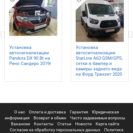
Установка
Установка
автосигнализации
автосигнализации
Pandora DX 90 Bt на
StarLine A63 GSM/GPS,
Рено Сандеро 2019г
сетки в бампер и
камеры заднего вида
на Форд Транзит 2020
О нас
Оплата и доставка
Гарантия
Юридическая
информация
Возврат и обмен
Часто задаваемые вопросы
Вакансии
Контакты
Статьи
Новости
Карта сайта
Согласие на обработку персональных данных
Политика